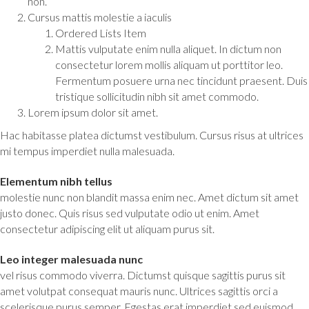
non.
Cursus mattis molestie a iaculis
Ordered Lists Item
Mattis vulputate enim nulla aliquet. In dictum non
consectetur lorem mollis aliquam ut porttitor leo.
Fermentum posuere urna nec tincidunt praesent. Duis
tristique sollicitudin nibh sit amet commodo.
Lorem ipsum dolor sit amet.
Hac habitasse platea dictumst vestibulum. Cursus risus at ultrices
mi tempus imperdiet nulla malesuada.
Elementum nibh tellus
molestie nunc non blandit massa enim nec. Amet dictum sit amet
justo donec. Quis risus sed vulputate odio ut enim. Amet
consectetur adipiscing elit ut aliquam purus sit.
Leo integer malesuada nunc
vel risus commodo viverra. Dictumst quisque sagittis purus sit
amet volutpat consequat mauris nunc. Ultrices sagittis orci a
scelerisque purus semper. Egestas erat imperdiet sed euismod