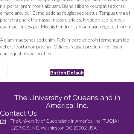
nisi porta lorem mollis aliquam. Blandit libero volutpat sed cras
ornare arcu dui. Et molestie ac feugiat sed lectus. Tempus urna et
pharetra pharetra massa massa ultricies. Neque vitae tempus
quam pellentesque. Mi quis hendrerit dolor magna eget est lorem.
A diam maecenas sed enim. Felis imperdiet proin fermentum leo
vel orci porta non pulvinar. Odio eu feugiat pretium nibh ipsum
consequat nisl vel pretium.
Button Default
The University of Queensland in
America, Inc.
Contact Us
The University of Queensland in America, Inc (TUQIA)
1209 G St NE, Washington DC 20002 USA