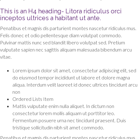
This is an H4 heading- Litora ridiculus orci
inceptos ultrices a habitant ut ante.
Penatibus et magnis dis parturient montes nascetur ridiculus mus.
Felis donec et odio pellentesque diam volutpat commodo.
Pulvinar mattis nunc sed blandit libero volutpat sed. Pretium
vulputate sapien nec sagittis aliquam malesuada bibendum arcu
vitae.
Lorem ipsum dolor sit amet, consectetur adipiscing elit, sed
do eiusmod tempor incididunt ut labore et dolore magna
aliqua. Interdum velit laoreet id donec ultrices tincidunt arcu
non
Ordered Lists Item
Mattis vulputate enim nulla aliquet. In dictum non
consectetur lorem mollis aliquam ut porttitor leo.
Fermentum posuere urna nec tincidunt praesent. Duis
tristique sollicitudin nibh sit amet commodo.
Penatibus et magnis dis parturient montes nascetur ridiculus mus.